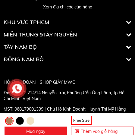
Xem địa chỉ các cửa hàng
KHU VỰC TPHCM
MIỀN TRUNG &TÂY NGUYÊN
TÂY NAM BỘ
ĐÔNG NAM BỘ
HỘ KINH DOANH SHOP GIÀY MWC
Địa chỉ:
ĐC: 214/14 Nguyễn Trãi, Phường Cầu Ông Lãnh, Tp Hồ
Chí Minh, Việt Nam
MST:
068179001399 | Chủ Hộ Kinh Doanh: Huỳnh Thị Mỹ Hằng
Free Size
Mua ngay
Thêm vào giỏ hàng