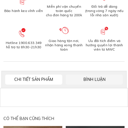
Miễn phí vận chuyển
Đổi trả dễ dàng
Bảo hành keo vĩnh viễn
toàn quốc
(trong vòng 7 ngày nếu
cho đơn hàng từ 200k
lỗi nhà sản xuất)
Giao hàng tận nơi,
Ưu đãi tích điểm và
Hotline 1900.633.349
nhận hàng xong thanh
hưởng quyền lợi thành
hỗ trợ từ 8h30-21h30
toán
viên từ MWC
CHI TIẾT SẢN PHẨM
BÌNH LUẬN
CÓ THỂ BẠN CŨNG THÍCH