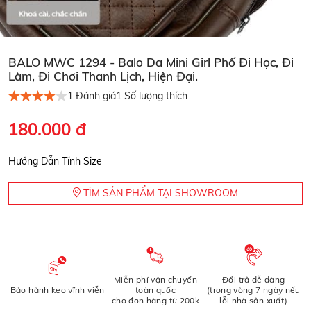
BALO MWC 1294 - Balo Da Mini Girl Phố Đi Học, Đi
Làm, Đi Chơi Thanh Lịch, Hiện Đại.
1
Đánh giá
1
Số lượng thích
180.000 đ
Hướng Dẫn Tính Size
TÌM SẢN PHẨM TẠI SHOWROOM
Miễn phí vận chuyển
Đổi trả dễ dàng
Bảo hành keo vĩnh viễn
toàn quốc
(trong vòng 7 ngày nếu
cho đơn hàng từ 200k
lỗi nhà sản xuất)