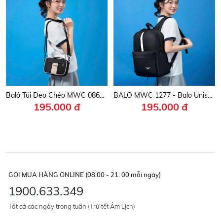
Balô Túi Đeo Chéo MWC 0865 - Túi Đeo Chéo Thời Trang Nam Nữ Có Logo MWC Tinh Tế, Tinh Gọn, Sang Trọng.
BALO MWC 1277 - Balo Unisex Họa Tiết Đường Kẻ Sinh Động,Thời Trang Nhiều Ngăn Tiện Lợi, Mang Đi Mọi Nơi.
195.000 đ
195.000 đ
GỌI MUA HÀNG ONLINE (08:00 - 21: 00 mỗi ngày)
1900.633.349
Tất cả các ngày trong tuần (Trừ tết Âm Lịch)