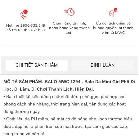
Giao hàng tận nơi,
Ưu đãi tích điểm và
Hotline 1900.633.349
nhận hàng xong thanh
hưởng quyền lợi thành
hỗ trợ từ 8h30-21h30
toán
viên từ MWC
CHI TIẾT SẢN PHẨM
BÌNH LUẬN
MÔ TẢ SẢN PHẨM: BALO MWC 1294 - Balo Da Mini Girl Phố Đi
Học, Đi Làm, Đi Chơi Thanh Lịch, Hiện Đại.
• Balo thiết kế kiểu dáng chữ nhật đứng nhỏ gọn, phù hợp cho
phong cách nhẹ nhàng, thời trang hiện đại, tiện dụng các hoạt
động thường ngày.
• Chất liệu da PU mềm, bề mặt có độ bóng nhẹ, logo thương hiệu
được dập nổi ở phần trên của mặt trước, tạo cảm giác cao cấp,
sang trọng và bền bỉ.