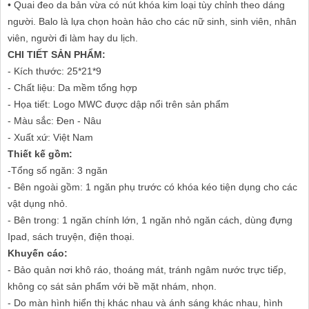
• Quai đeo da bản vừa có nút khóa kim loại tùy chỉnh theo dáng
người. Balo là lựa chọn hoàn hảo cho các nữ sinh, sinh viên, nhân
viên, người đi làm hay du lịch.
CHI TIẾT SẢN PHẨM:
- Kích thước: 25*21*9
- Chất liệu: Da mềm tổng hợp
- Họa tiết: Logo MWC được dập nổi trên sản phẩm
- Màu sắc: Đen - Nâu
- Xuất xứ: Việt Nam
Thiết kế gồm:
-Tổng số ngăn: 3 ngăn
- Bên ngoài gồm: 1 ngăn phụ trước có khóa kéo tiện dụng cho các
vật dụng nhỏ.
- Bên trong: 1 ngăn chính lớn, 1 ngăn nhỏ ngăn cách, dùng đựng
Ipad, sách truyện, điện thoại.
Khuyến cáo:
- Bảo quản nơi khô ráo, thoáng mát, tránh ngâm nước trực tiếp,
không cọ sát sản phẩm với bề mặt nhám, nhọn.
- Do màn hình hiển thị khác nhau và ánh sáng khác nhau, hình