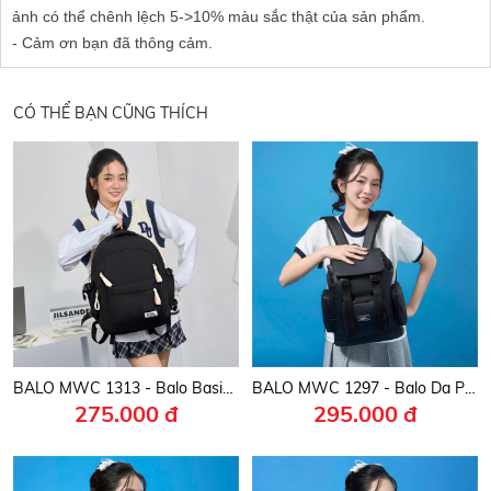
ảnh có thể chênh lệch 5->10% màu sắc thật của sản phẩm.
- Cảm ơn bạn đã thông cảm.
CÓ THỂ BẠN CŨNG THÍCH
BALO MWC 1313 - Balo Basic Nhiều Ngăn Khóa Kéo Cho Nam, Nữ Sinh Viên, Dân Văn Phòng Đựng Laptop, Tài Liệu Siêu Gọn Nhẹ.
BALO MWC 1297 - Balo Da PU Cao Cấp Cá Tính, Đi Học, Đi Làm, Dã Ngoại Mang Đậm Phong Cách Hàn.
275.000 đ
295.000 đ