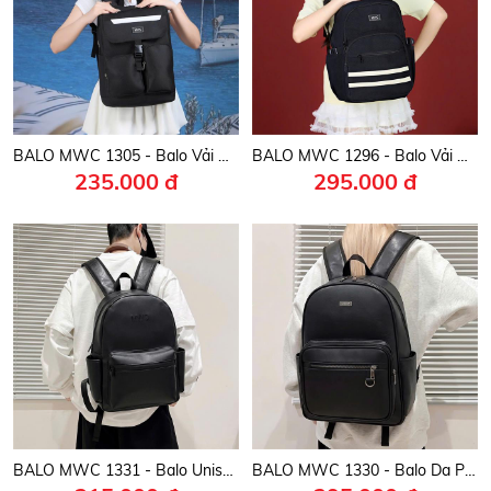
BALO MWC 1305 - Balo Vải Canvas Cao Cấp Thời Trang Đi Học, Đi làm, Du Lịch Gọn Nhẹ, Vừa Đẹp Vừa Tiện Dụng.
BALO MWC 1296 - Balo Vải Canvas Cá Tính Thời Trang Đi Học, Đi chơi, Du Lịch Gọn Gàng, Chuẩn Gu Và Bền Đẹp.
235.000 đ
295.000 đ
BALO MWC 1331 - Balo Unisex Thời Trang Chống Sốc, Chống Nước, Nhiều Ngăn Tiện Lợi Mang Đi Học, Đi Chơi Siêu Bền Đẹp.
BALO MWC 1330 - Balo Da PU Mềm, Bền Đẹp, Sang Trọng, Tiện Lợi Mỗi Ngày.