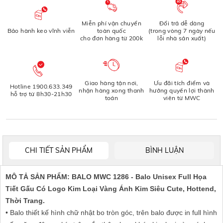
Miễn phí vận chuyển
Đổi trả dễ dàng
Bảo hành keo vĩnh viễn
toàn quốc
(trong vòng 7 ngày nếu
cho đơn hàng từ 200k
lỗi nhà sản xuất)
Giao hàng tận nơi,
Ưu đãi tích điểm và
Hotline 1900.633.349
nhận hàng xong thanh
hưởng quyền lợi thành
hỗ trợ từ 8h30-21h30
toán
viên từ MWC
CHI TIẾT SẢN PHẨM
BÌNH LUẬN
MÔ TẢ SẢN PHẨM: BALO MWC 1286 - Balo Unisex Full Họa
Tiết Gấu Có Logo Kim Loại Vàng Ánh Kim Siêu Cute, Hottend,
Thời Trang.
• Balo thiết kế hình chữ nhật bo tròn góc, trên balo được in full hình