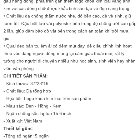
gấu năng động, phía trên gắn thêm logo khóa kim loại vàng ánh
kim với các dòng chữ được khắc tinh sảo tạo vẻ đẹp sang trọng.
• Chất liệu da chống thấm nước nhẹ, độ bền cao, dễ vệ sinh, giữ
form tốt. Đặc biệt lớp vải polyester bên trong độ chống ướt cao gấp
2 lần, giúp đảm bảo đồ vật bên trong cách an toàn khi trời mưa
gió.
• Quai đeo bản to, êm ái có đệm mút dày, dễ điều chỉnh linh hoạt
theo vóc dáng người dùng mang lại cảm giác thoải mái, rất lý
tưởng cho người di chuyển nhiều như học sinh, sinh viên hay nhân
viên văn phòng.
CHI TIẾT SẢN PHẨM:
- Kích thước: 37*28*16
- Chất liệu: Da tổng hợp
- Họa tiết: Logo khóa kim loại trên sản phẩm
- Màu sắc: Đen - Hồng - Kem
- Ngăn chống sốc laptop 15.6 inch
- Xuất xứ: Việt Nam
Thiết kế gồm:
-Tổng số ngăn: 5 ngăn